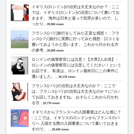
イギリス(ロンドン)の治安は大丈夫なのか？
:
ここ
では、イギリス(ロンドン)の治安について書いてお
きます。 海外は日本と違って犯罪が多いので、し
っかり...
39,066 views
フランス(パリ)旅行をしてみた正直な感想！
:
フラ
ンス(パリ)旅行に実際に行ってみた感想・口コミを
書いてみようかと思います。 これから行かれる方
の参考...
30,658 views
ロンドンの偽警察官には注意！【大男2人出現】
:
ロンドンの偽警察官には注意してください！という
お話です。 私達は、ロンドン最終日にこの事件に
遭いました。...
30,178 views
フランス(パリ)の治安は大丈夫なのか？
:
ここで
は、フランス(パリ)の治安は大丈夫なのか？につい
てお話しておきますね。 おそらくこれから行かれ
る方...
29,770 views
イギリスからフランスへの入国審査はどんな感じ？
:
ここでは、イギリスのロンドンからフランスのパ
リへ 入国する際の入国審査について書いておきま
すので、 ...
29,045 views