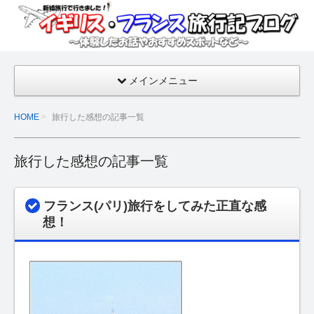
イギ
リ
ス・
フラ
メインメニュー
ンス
旅行
HOME
旅行した感想の記事一覧
記ブ
ログ
旅行した感想の記事一覧
【新
婚旅
行の
フランス(パリ)旅行をしてみた正直な感
話・
想！
おす
すめ
スポ
ッ
ト】