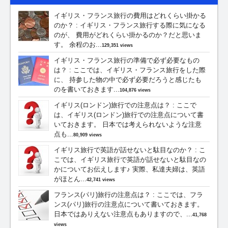
イギリス・フランス旅行の費用はどれくらい掛かる
のか？
:
イギリス・フランス旅行する際に気になる
のが、 費用がどれくらい掛かるのか？だと思いま
す。 余程のお...
129,351 views
イギリス・フランス旅行の準備で必ず必要なもの
は？
:
ここでは、イギリス・フランス旅行をした際
に、 持参した物の中で必ず必要だろうと感じたも
のを書いておきます...
104,876 views
イギリス(ロンドン)旅行での注意点は？
:
ここで
は、イギリス(ロンドン)旅行での注意点について書
いておきます。 日本では考えられないような注意
点も...
80,909 views
イギリス旅行で英語が話せないと駄目なのか？
:
こ
こでは、イギリス旅行で英語が話せないと駄目なの
かについてお伝えします♪ 実際、私達夫婦は、英語
がほとん...
42,741 views
フランス(パリ)旅行の注意点は？
:
ここでは、フラ
ンス(パリ)旅行の注意点について書いておきます。
日本ではありえない注意点もありますので、...
41,768
views