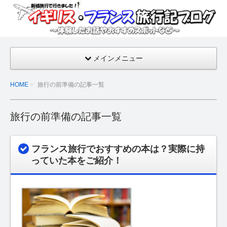
イギ
リ
ス・
フラ
メインメニュー
ンス
旅行
HOME
旅行の前準備の記事一覧
記ブ
ログ
旅行の前準備の記事一覧
【新
婚旅
行の
フランス旅行でおすすめの本は？実際に持
話・
っていた本をご紹介！
おす
すめ
スポ
ッ
ト】