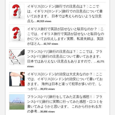
イギリス(ロンドン)旅行での注意点は？
:
ここで
は、イギリス(ロンドン)旅行での注意点について書
いておきます。 日本では考えられないような注意
点も...
80,915 views
イギリス旅行で英語が話せないと駄目なのか？
:
こ
こでは、イギリス旅行で英語が話せないと駄目なの
かについてお伝えします♪ 実際、私達夫婦は、英語
がほとん...
42,747 views
フランス(パリ)旅行の注意点は？
:
ここでは、フラ
ンス(パリ)旅行の注意点について書いておきます。
日本ではありえない注意点もありますので、...
41,771
views
イギリス(ロンドン)の治安は大丈夫なのか？
:
ここ
では、イギリス(ロンドン)の治安について書いてお
きます。 海外は日本と違って犯罪が多いので、し
っかり...
39,072 views
フランス(パリ)旅行をしてみた正直な感想！
:
フラ
ンス(パリ)旅行に実際に行ってみた感想・口コミを
書いてみようかと思います。 これから行かれる方
の参考...
30,666 views