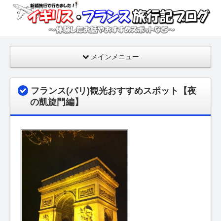
イギ
リ
ス・
フラ
メインメニュー
ンス
旅行
記ブ
フランス(パリ)観光おすすめスポット【夜
ログ
の凱旋門編】
【新
婚旅
行の
話・
おす
すめ
スポ
ッ
ト】