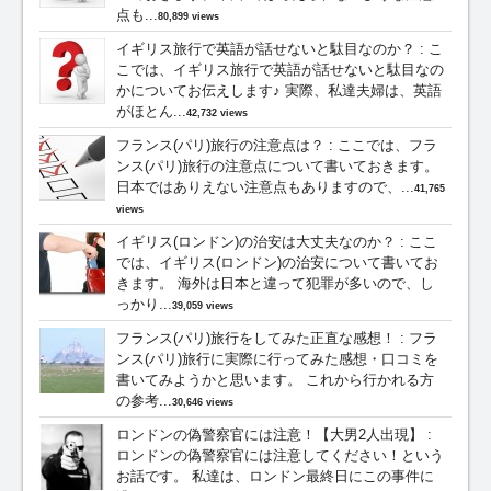
点も...
80,899 views
イギリス旅行で英語が話せないと駄目なのか？
:
こ
こでは、イギリス旅行で英語が話せないと駄目なの
かについてお伝えします♪ 実際、私達夫婦は、英語
がほとん...
42,732 views
フランス(パリ)旅行の注意点は？
:
ここでは、フラ
ンス(パリ)旅行の注意点について書いておきます。
日本ではありえない注意点もありますので、...
41,765
views
イギリス(ロンドン)の治安は大丈夫なのか？
:
ここ
では、イギリス(ロンドン)の治安について書いてお
きます。 海外は日本と違って犯罪が多いので、し
っかり...
39,059 views
フランス(パリ)旅行をしてみた正直な感想！
:
フラ
ンス(パリ)旅行に実際に行ってみた感想・口コミを
書いてみようかと思います。 これから行かれる方
の参考...
30,646 views
ロンドンの偽警察官には注意！【大男2人出現】
:
ロンドンの偽警察官には注意してください！という
お話です。 私達は、ロンドン最終日にこの事件に