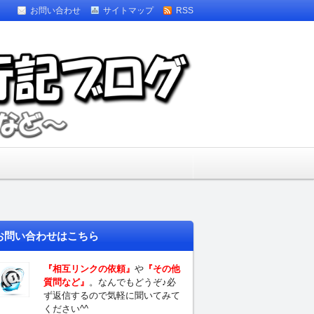
お問い合わせ
サイトマップ
RSS
すめスポット】
お問い合わせはこちら
『相互リンクの依頼』
や
『その他
質問など』
。なんでもどうぞ♪必
ず返信するので気軽に聞いてみて
ください^^