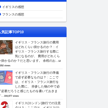
イギリスの感想
フランスの感想
人気記事TOP10
イギリス・フランス旅行の費用
はどれくらい掛かるのか？
:
イ
ギリス・フランス旅行する際に
気になるのが、 費用がどれくら
い掛かるのか？だと思います。 余程のお...
12
,352 views
イギリス・フランス旅行の準備
で必ず必要なものは？
:
ここで
は、イギリス・フランス旅行を
した際に、 持参した物の中で必
ず必要だろうと感じたものを書いておきま
...
104,877 views
イギリス(ロンドン)旅行での注意
点は？
:
ここでは、イギリス(ロ