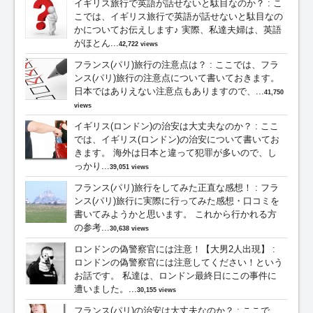
イギリス旅行で英語が話せないと駄目なのか？
:
こ
こでは、イギリス旅行で英語が話せないと駄目なの
かについてお伝えします♪ 実際、私達夫婦は、英語
がほとん...
42,722 views
フランス(パリ)旅行の注意点は？
:
ここでは、フラ
ンス(パリ)旅行の注意点について書いておきます。
日本ではありえない注意点もありますので、...
41,750
views
イギリス(ロンドン)の治安は大丈夫なのか？
:
ここ
では、イギリス(ロンドン)の治安について書いてお
きます。 海外は日本と違って犯罪が多いので、し
っかり...
39,051 views
フランス(パリ)旅行をしてみた正直な感想！
:
フラ
ンス(パリ)旅行に実際に行ってみた感想・口コミを
書いてみようかと思います。 これから行かれる方
の参考...
30,638 views
ロンドンの偽警察官には注意！【大男2人出現】
:
ロンドンの偽警察官には注意してください！という
お話です。 私達は、ロンドン最終日にこの事件に
遭いました。...
30,155 views
フランス(パリ)の治安は大丈夫なのか？
:
ここで