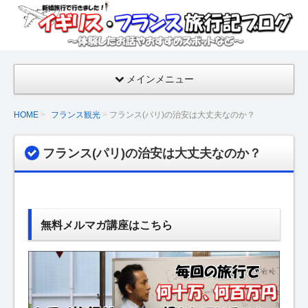
イギ
リ
ス・
フラ
メインメニュー
ンス
旅行
HOME
フランス観光
フランス(パリ)の治安は大丈夫なのか？
記ブ
ログ
フランス(パリ)の治安は大丈夫なのか？
【新
婚旅
行の
話・
無料メルマガ講座はこちら
おす
すめ
スポ
ッ
ト】