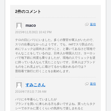
2件のコメント
返信
maco
2015年11月28日 10:42 PM
テロの日にパリにいました。多くの警官や軍人がいたので、
スリの出番はなかったようです。でも、netでスリ防止のた
めにリュックは前向きに持つこと、と書いてあるけど現地で
そんなことをしているのは、日本人か韓国人だけ。ヨーロッ
パで地下鉄に何度も乗りましたが、現地の人でリュックを逆
に持っている人なんて見たことないです。日本人はブランド
ものをこれ見よがしに着けてるから狙われるのでは？
普段着で旅行に行くことをお勧めします。
返信
すみこさん
2016年7月1日 7:39 AM
パリに６年暮らしていましたが
ブランドを買いに来られる方も多いですよね。買ったらタク
シーでホテルに置くくらいの気持ちで楽しまれると