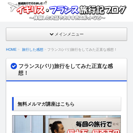
イギ
リ
ス・
フラ
メインメニュー
ンス
旅行
HOME
旅行した感想
フランス(パリ)旅行をしてみた正直な感想！
記ブ
ログ
フランス(パリ)旅行をしてみた正直な感
【新
想！
婚旅
行の
話・
おす
無料メルマガ講座はこちら
すめ
スポ
ッ
ト】