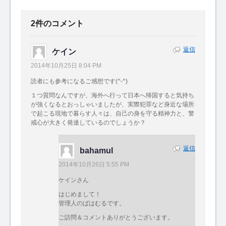
2件のコメント
返信
ケイン
2014年10月25日 8:04 PM
読者にも参考になるご感想です(^-^)
１つ質問なんですが、海外へ行って日本へ帰国すると気持ち
が強くなるとおっしゃいましたが、実際犯罪など身近な場所
で起こる現地で暮らす人々は、自己の身を守る精神力と、警
戒心が大きく発達しているのでしょうか？
返信
bahamul
2014年10月26日 5:55 PM
ケインさん
はじめまして！
管理人のばはむるです。
ご訪問＆コメントありがとうございます。