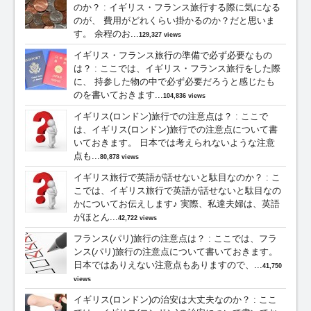
のか？
:
イギリス・フランス旅行する際に気になる
のが、 費用がどれくらい掛かるのか？だと思いま
す。 余程のお...
129,327 views
イギリス・フランス旅行の準備で必ず必要なもの
は？
:
ここでは、イギリス・フランス旅行をした際
に、 持参した物の中で必ず必要だろうと感じたも
のを書いておきます...
104,836 views
イギリス(ロンドン)旅行での注意点は？
:
ここで
は、イギリス(ロンドン)旅行での注意点について書
いておきます。 日本では考えられないような注意
点も...
80,878 views
イギリス旅行で英語が話せないと駄目なのか？
:
こ
こでは、イギリス旅行で英語が話せないと駄目なの
かについてお伝えします♪ 実際、私達夫婦は、英語
がほとん...
42,722 views
フランス(パリ)旅行の注意点は？
:
ここでは、フラ
ンス(パリ)旅行の注意点について書いておきます。
日本ではありえない注意点もありますので、...
41,750
views
イギリス(ロンドン)の治安は大丈夫なのか？
:
ここ