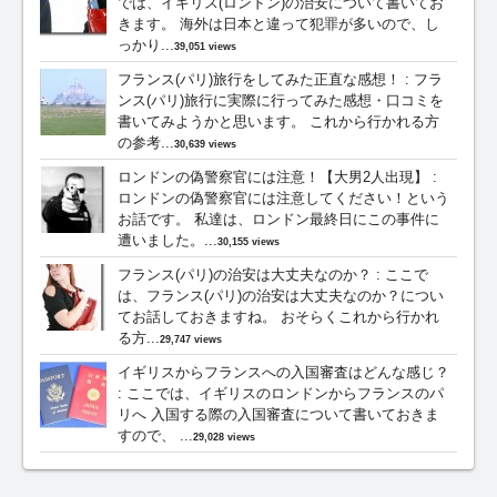
では、イギリス(ロンドン)の治安について書いてお
きます。 海外は日本と違って犯罪が多いので、し
っかり...
39,051 views
フランス(パリ)旅行をしてみた正直な感想！
:
フラ
ンス(パリ)旅行に実際に行ってみた感想・口コミを
書いてみようかと思います。 これから行かれる方
の参考...
30,639 views
ロンドンの偽警察官には注意！【大男2人出現】
:
ロンドンの偽警察官には注意してください！という
お話です。 私達は、ロンドン最終日にこの事件に
遭いました。...
30,155 views
フランス(パリ)の治安は大丈夫なのか？
:
ここで
は、フランス(パリ)の治安は大丈夫なのか？につい
てお話しておきますね。 おそらくこれから行かれ
る方...
29,747 views
イギリスからフランスへの入国審査はどんな感じ？
:
ここでは、イギリスのロンドンからフランスのパ
リへ 入国する際の入国審査について書いておきま
すので、 ...
29,028 views