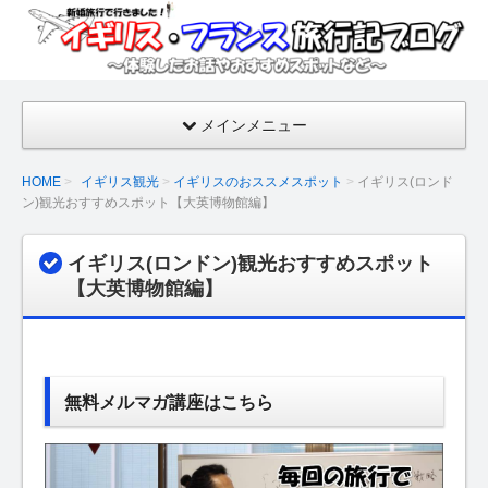
イギ
リ
ス・
フラ
メインメニュー
ンス
旅行
HOME
イギリス観光
イギリスのおススメスポット
イギリス(ロンド
記ブ
ン)観光おすすめスポット【大英博物館編】
ログ
【新
イギリス(ロンドン)観光おすすめスポット
婚旅
【大英博物館編】
行の
話・
おす
すめ
無料メルマガ講座はこちら
スポ
ッ
ト】