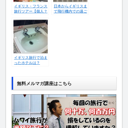
イギリス・フランス
日本からイギリスま
旅行ツアー【個人？
で飛行機内での過ご
団体？どっちが良い
し方は？
のか】
イギリス旅行で泊ま
ったホテルは？
無料メルマガ講座はこちら