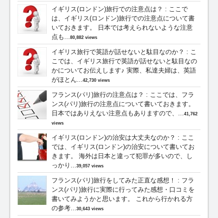
イギリス(ロンドン)旅行での注意点は？
:
ここで
は、イギリス(ロンドン)旅行での注意点について書
いておきます。 日本では考えられないような注意
点も...
80,882 views
イギリス旅行で英語が話せないと駄目なのか？
:
こ
こでは、イギリス旅行で英語が話せないと駄目なの
かについてお伝えします♪ 実際、私達夫婦は、英語
がほとん...
42,730 views
フランス(パリ)旅行の注意点は？
:
ここでは、フラ
ンス(パリ)旅行の注意点について書いておきます。
日本ではありえない注意点もありますので、...
41,762
views
イギリス(ロンドン)の治安は大丈夫なのか？
:
ここ
では、イギリス(ロンドン)の治安について書いてお
きます。 海外は日本と違って犯罪が多いので、し
っかり...
39,057 views
フランス(パリ)旅行をしてみた正直な感想！
:
フラ
ンス(パリ)旅行に実際に行ってみた感想・口コミを
書いてみようかと思います。 これから行かれる方
の参考...
30,643 views