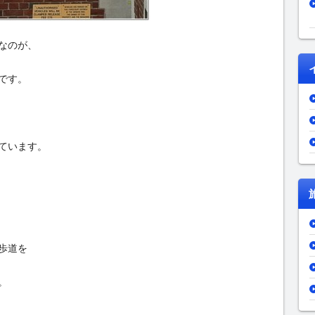
名なのが、
です。
ています。
断歩道を
。