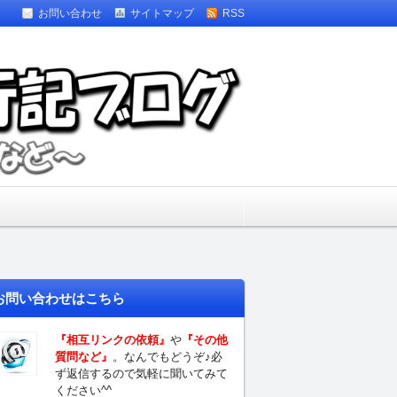
お問い合わせ
サイトマップ
RSS
すめスポット】
お問い合わせはこちら
『相互リンクの依頼』
や
『その他
質問など』
。なんでもどうぞ♪必
ず返信するので気軽に聞いてみて
ください^^