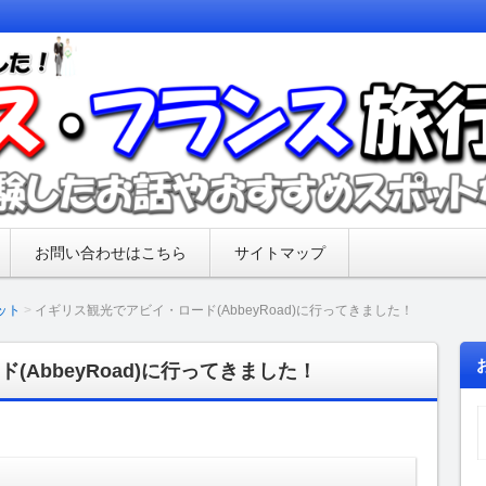
してきた内容をまとめたブログ。フランス・イギリス旅行前
での写真やおすすめスポット、フランス・イギリスで起こっ
旅行記ブログ【新婚旅行の話・おす
お問い合わせはこちら
サイトマップ
ット
イギリス観光でアビイ・ロード(AbbeyRoad)に行ってきました！
AbbeyRoad)に行ってきました！