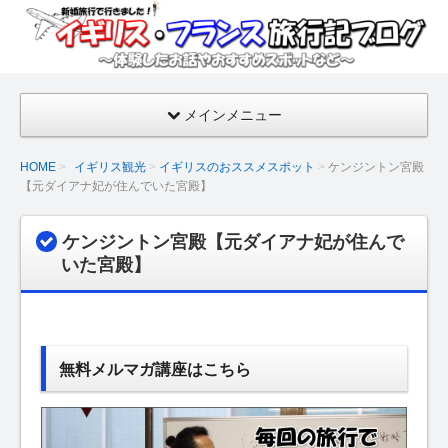
イギ
リ
ス・
フラ
メインメニュー
ンス
旅行
HOME
イギリス観光
イギリスのおススメスポット
ケンジントン宮殿
記ブ
【元ダイアナ妃が住んでいた宮殿】
ログ
【新
ケンジントン宮殿【元ダイアナ妃が住んで
婚旅
いた宮殿】
行の
話・
おす
すめ
無料メルマガ講座はこちら
スポ
ッ
ト】