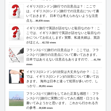
イギリス(ロンドン)旅行での注意点は？
:
ここで
は、イギリス(ロンドン)旅行での注意点について書
いておきます。 日本では考えられないような注意
点も...
80,878 views
イギリス旅行で英語が話せないと駄目なのか？
:
こ
こでは、イギリス旅行で英語が話せないと駄目なの
かについてお伝えします♪ 実際、私達夫婦は、英語
がほとん...
42,722 views
フランス(パリ)旅行の注意点は？
:
ここでは、フラ
ンス(パリ)旅行の注意点について書いておきます。
日本ではありえない注意点もありますので、...
41,750
views
イギリス(ロンドン)の治安は大丈夫なのか？
:
ここ
では、イギリス(ロンドン)の治安について書いてお
きます。 海外は日本と違って犯罪が多いので、し
っかり...
39,051 views
フランス(パリ)旅行をしてみた正直な感想！
:
フラ
ンス(パリ)旅行に実際に行ってみた感想・口コミを
書いてみようかと思います。 これから行かれる方
の参考...
30,638 views