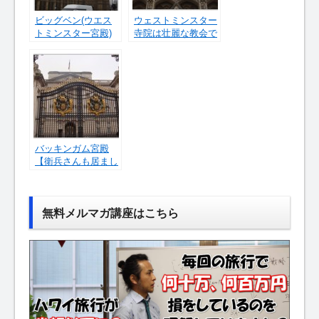
ビッグベン(ウエス
ウェストミンスター
トミンスター宮殿)
寺院は壮麗な教会で
【ここもおすすめで
した！
す！】
バッキンガム宮殿
【衛兵さんも居まし
たよ！】
無料メルマガ講座はこちら