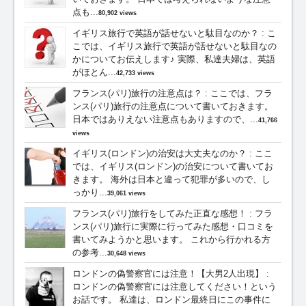
点も...
80,902 views
イギリス旅行で英語が話せないと駄目なのか？
:
こ
こでは、イギリス旅行で英語が話せないと駄目なの
かについてお伝えします♪ 実際、私達夫婦は、英語
がほとん...
42,733 views
フランス(パリ)旅行の注意点は？
:
ここでは、フラ
ンス(パリ)旅行の注意点について書いておきます。
日本ではありえない注意点もありますので、...
41,766
views
イギリス(ロンドン)の治安は大丈夫なのか？
:
ここ
では、イギリス(ロンドン)の治安について書いてお
きます。 海外は日本と違って犯罪が多いので、し
っかり...
39,061 views
フランス(パリ)旅行をしてみた正直な感想！
:
フラ
ンス(パリ)旅行に実際に行ってみた感想・口コミを
書いてみようかと思います。 これから行かれる方
の参考...
30,648 views
ロンドンの偽警察官には注意！【大男2人出現】
:
ロンドンの偽警察官には注意してください！という
お話です。 私達は、ロンドン最終日にこの事件に