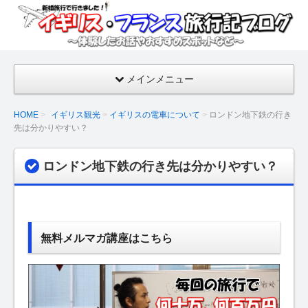
イギ
リ
ス・
フラ
メインメニュー
ンス
旅行
HOME
イギリス観光
イギリスの電車について
ロンドン地下鉄の行き
記ブ
先は分かりやすい？
ログ
【新
ロンドン地下鉄の行き先は分かりやすい？
婚旅
行の
話・
おす
無料メルマガ講座はこちら
すめ
スポ
ッ
ト】