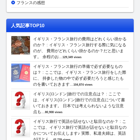
フランスの感想
人気記事TOP10
イギリス・フランス旅行の費用はどれくらい掛かる
のか？
:
イギリス・フランス旅行する際に気になる
のが、 費用がどれくらい掛かるのか？だと思いま
す。 余程のお...
129,349 views
イギリス・フランス旅行の準備で必ず必要なもの
は？
:
ここでは、イギリス・フランス旅行をした際
に、 持参した物の中で必ず必要だろうと感じたも
のを書いておきます...
104,874 views
イギリス(ロンドン)旅行での注意点は？
:
ここで
は、イギリス(ロンドン)旅行での注意点について書
いておきます。 日本では考えられないような注意
点も...
80,908 views
イギリス旅行で英語が話せないと駄目なのか？
:
こ
こでは、イギリス旅行で英語が話せないと駄目なの
かについてお伝えします♪ 実際、私達夫婦は、英語
がほとん...
42,739 views