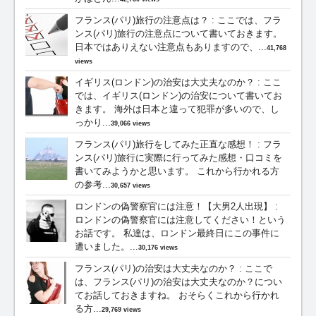
フランス(パリ)旅行の注意点は？
:
ここでは、フラ
ンス(パリ)旅行の注意点について書いておきます。
日本ではありえない注意点もありますので、...
41,768
views
イギリス(ロンドン)の治安は大丈夫なのか？
:
ここ
では、イギリス(ロンドン)の治安について書いてお
きます。 海外は日本と違って犯罪が多いので、し
っかり...
39,066 views
フランス(パリ)旅行をしてみた正直な感想！
:
フラ
ンス(パリ)旅行に実際に行ってみた感想・口コミを
書いてみようかと思います。 これから行かれる方
の参考...
30,657 views
ロンドンの偽警察官には注意！【大男2人出現】
:
ロンドンの偽警察官には注意してください！という
お話です。 私達は、ロンドン最終日にこの事件に
遭いました。...
30,176 views
フランス(パリ)の治安は大丈夫なのか？
:
ここで
は、フランス(パリ)の治安は大丈夫なのか？につい
てお話しておきますね。 おそらくこれから行かれ
る方...
29,769 views