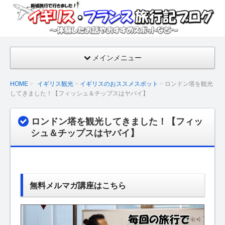
イギ
リ
ス・
フラ
メインメニュー
ンス
旅行
HOME
イギリス観光
イギリスのおススメスポット
ロンドン塔を観光
記ブ
してきました！【フィッシュ＆チップスはヤバイ】
ログ
【新
ロンドン塔を観光してきました！【フィッ
婚旅
シュ＆チップスはヤバイ】
行の
話・
おす
すめ
無料メルマガ講座はこちら
スポ
ッ
ト】