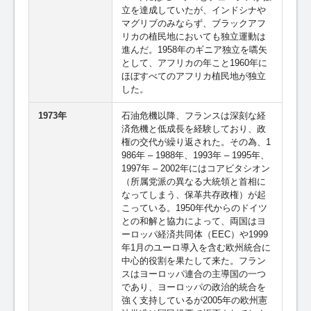
立を達成していたが、インドシナや
マグリブのみならず、ブラックアフ
リカの植民地においても独立運動は
進んだ。1958年のギニア独立を嚆矢
として、アフリカの年こと1960年に
ほぼすべてのアフリカ植民地が独立
した。
1973年
石油危機以降、フランスは深刻な経
済危機と低成長を経験しており、政
権の交代が繰り返された。その為、1
986年 – 1988年、1993年 – 1995年、
1997年 – 2002年にはコアビタシオン
（所属党派の異なる大統領と首相に
なってしまう、保革共存政権）が起
こっている。1950年代からのドイツ
との和解と協力によって、両国はヨ
ーロッパ経済共同体（EEC）や1999
年1月のユーロ導入を含む欧州統合に
中心的役割を果たして来た。フラン
スはヨーロッパ連合の主導国の一つ
であり、ヨーロッパの政治的統合を
強く支持しているが2005年の欧州憲