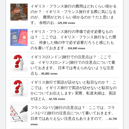
イギリス・フランス旅行の費用はどれくらい掛かる
のか？
:
イギリス・フランス旅行する際に気になる
のが、 費用がどれくらい掛かるのか？だと思いま
す。 余程のお...
129,330 views
イギリス・フランス旅行の準備で必ず必要なもの
は？
:
ここでは、イギリス・フランス旅行をした際
に、 持参した物の中で必ず必要だろうと感じたも
のを書いておきます...
104,840 views
イギリス(ロンドン)旅行での注意点は？
:
ここで
は、イギリス(ロンドン)旅行での注意点について書
いておきます。 日本では考えられないような注意
点も...
80,882 views
イギリス旅行で英語が話せないと駄目なのか？
:
こ
こでは、イギリス旅行で英語が話せないと駄目なの
かについてお伝えします♪ 実際、私達夫婦は、英語
がほとん...
42,726 views
フランス(パリ)旅行の注意点は？
:
ここでは、フラ
ンス(パリ)旅行の注意点について書いておきます。
日本ではありえない注意点もありますので、...
41,750
views