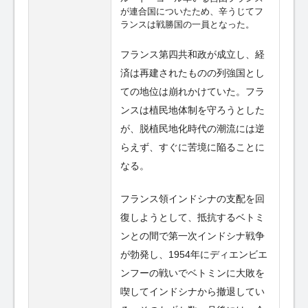
が連合国についたため、辛うじてフ
ランスは戦勝国の一員となった。
フランス第四共和政が成立し、経
済は再建されたものの列強国とし
ての地位は崩れかけていた。フラ
ンスは植民地体制を守ろうとした
が、脱植民地化時代の潮流には逆
らえず、すぐに苦境に陥ることに
なる。
フランス領インドシナの支配を回
復しようとして、抵抗するベトミ
ンとの間で第一次インドシナ戦争
が勃発し、1954年にディエンビエ
ンフーの戦いでベトミンに大敗を
喫してインドシナから撤退してい