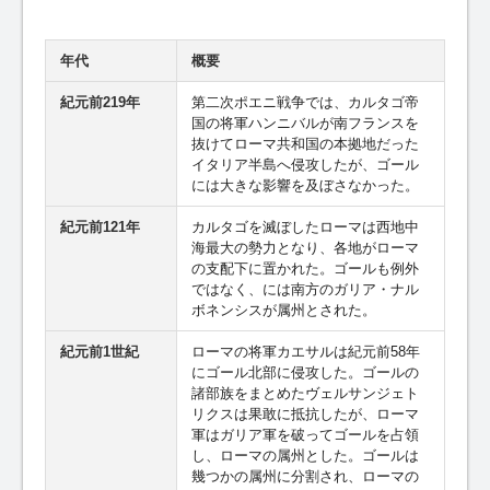
年代
概要
紀元前219年
第二次ポエニ戦争では、カルタゴ帝
国の将軍ハンニバルが南フランスを
抜けてローマ共和国の本拠地だった
イタリア半島へ侵攻したが、ゴール
には大きな影響を及ぼさなかった。
紀元前121年
カルタゴを滅ぼしたローマは西地中
海最大の勢力となり、各地がローマ
の支配下に置かれた。ゴールも例外
ではなく、には南方のガリア・ナル
ボネンシスが属州とされた。
紀元前1世紀
ローマの将軍カエサルは紀元前58年
にゴール北部に侵攻した。ゴールの
諸部族をまとめたヴェルサンジェト
リクスは果敢に抵抗したが、ローマ
軍はガリア軍を破ってゴールを占領
し、ローマの属州とした。ゴールは
幾つかの属州に分割され、ローマの