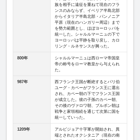
族を相手に遠征を重ねて現在のフラ
ンスのみならず、イベリア半島北部
からイタリア半島北部・パンノニア
平原（現在のハンガリー周辺）まで
を勢力範囲とし、ほぼヨーロッパを
統一した。シャルルマーニュの下で
ヨーロッパは平静を取り戻し、カロ
リング・ルネサンスが興った。
800年
シャルルマーニュは西ローマ帝国皇
帝の称号をローマ教皇から与えられ
た。
987年
西フランク王国が断絶するとパリ伯
ユーグ・カペーがフランス王に選出
され、カペー朝の下でフランス王国
が成立した。彼の子孫のカペー朝、
その後のヴァロワ朝、ブルボン朝は
戦争と家領相続を通じて次第に国を
統一していった。
1209年
アルビジョア十字軍が開始され、異
端とされたオクシタニア（現在の南