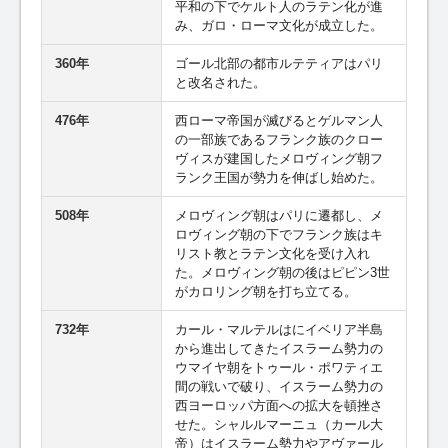
平和の下でケルト人のラテン化が進
み、ガロ・ローマ文化が成立した。
360年
ゴール北部の都市ルテティアはパリ
と改名された。
476年
西ローマ帝国が滅びるとゲルマン人
の一部族であるフランク族のクロー
ヴィスが建国したメロヴィング朝フ
ランク王国が勢力を伸ばし始めた。
508年
メロヴィング朝はパリに遷都し、メ
ロヴィング朝の下でフランク族はキ
リスト教とラテン文化を受け入れ
た。メロヴィング朝の後はピピン3世
がカロリング朝を打ち立てる。
732年
カール・マルテルはにイベリア半島
から進出してきたイスラーム勢力の
ウマイヤ朝をトゥール・ポワティエ
間の戦いで破り、イスラーム勢力の
西ヨーロッパ方面への拡大を頓挫さ
せた。シャルルマーニュ（カール大
帝）はイスラーム勢力やアヴァール