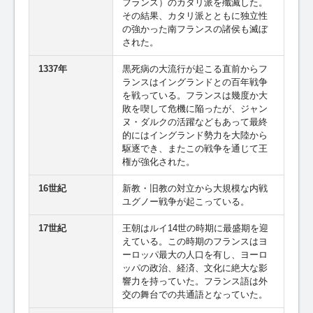
フランス）のカタリ派を殲滅した。
その結果、カタリ派とともに独立性
の強かった南フランスの諸侯も滅ぼ
された。
1337年
黒死病の大流行が起こる直前からフ
ランスはイングランドとの百年戦争
を戦っている。フランスは幾度か大
敗を喫して危機に陥ったが、ジャン
ヌ・ダルクの活躍などもあって最終
的にはイングランド勢力を大陸から
駆逐でき、またこの戦争を通じて王
権が強化された。
16世紀
新教・旧教の対立から大規模な内戦
ユグノー戦争が起こっている。
17世紀
王朝はルイ14世の時期に最盛期を迎
えている。この時期のフランスはヨ
ーロッパ最大の人口を有し、ヨーロ
ッパの政治、経済、文化に絶大な影
響力を持っていた。フランス語は外
交の舞台での共通語となっていた。