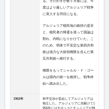
る。そのわずか数ヶ月後には、今
度はより厳しいアルジェリア戦争
に突入する羽目になる。
アルジェリア植民地の維持の是非
と、植民者の帰還を巡って国論は
割れ、内戦になりかけていた。こ
のため、弱体で不安定な第四共和
政は強力な大統領権限を含んだ第
五共和政へ移行する。
権限をもってシャルル・ド・ゴー
ルは国内の統一を維持し、戦争終
結へ踏み出した。
1962年
和平交渉が妥結してアルジェリアは
独立した。アルジェリアに先駆けて1
956年にはモロッコとチュニジアが独