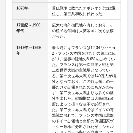
1870年
普仏戦争に敗れたナポレオン3世は退
位し、第三共和政に代わった。
17世紀～1960
広大な海外植民地を有しており、そ
年代
の植民地帝国は大英帝国に次ぐ規模
だった。
1919年～1939
最大時にはフランスは12,347,000km
年
2（フランス本国を含む）の領土に広
がり、世界の陸地の8.6%を占めてい
た。フランスは第一次世界大戦と第
二次世界大戦の主戦場となってい
る。第一次世界大戦では140万人が犠
牲となっており、この時は領土の一
部だけが占領されたのにもかかわら
ず、第二次世界大戦よりも多くの犠
牲を出した。戦間期には人民戦線政
府によって様々な改革が試行され
た。第二次世界大戦ではドイツの電
撃戦に敗れて、フランス本国は北部
のドイツ占領地と南部の傀儡国家ヴ
ィシー政権に分断されたが、シャル
ル・ド・ゴール率いる自由フランス