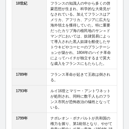
18世紀
フランスの知識人の中から多くの啓
蒙思想が生まれ、科学的な大発見が
なされている。加えてフランスはア
メリカ、アフリカ、アジアに広大な
海外領土を獲得していた。特に重要
だったカリブ海の植民地のサン＝ド
マングにおいては、奴隷貿易によっ
て導入された黒人奴隷を酷使したサ
トウキビやコーヒーのプランテーシ
ョンが築かれ、1804年のハイチ革命
によってハイチが独立するまで莫大
な歳入をフランスにもたらした。
1789年
フランス革命が起きて王政は倒され
る。
1793年
ルイ16世とマリー・アントワネット
が処刑され、同時に数千人ものフラ
ンス市民が恐怖政治の犠牲となって
いる。
1799年
ナポレオン・ボナパルトが共和国の
権力を握り、第1統領となり、やがて