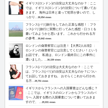
イギリス(ロンドン)の治安は大丈夫なのか？
:
ここ
では、イギリス(ロンドン)の治安について書いてお
きます。 海外は日本と違って犯罪が多いので、し
っかり...
39,054 views
フランス(パリ)旅行をしてみた正直な感想！
:
フラ
ンス(パリ)旅行に実際に行ってみた感想・口コミを
書いてみようかと思います。 これから行かれる方
の参考...
30,642 views
ロンドンの偽警察官には注意！【大男2人出現】
:
ロンドンの偽警察官には注意してください！という
お話です。 私達は、ロンドン最終日にこの事件に
遭いました。...
30,159 views
フランス(パリ)の治安は大丈夫なのか？
:
ここで
は、フランス(パリ)の治安は大丈夫なのか？につい
てお話しておきますね。 おそらくこれから行かれ
る方...
29,751 views
イギリスからフランスへの入国審査はどんな感じ？
:
ここでは、イギリスのロンドンからフランスのパ
リへ 入国する際の入国審査について書いておきま
すので、 ...
29,031 views