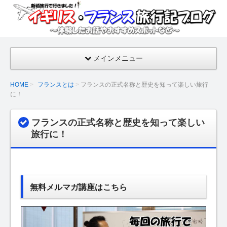
イギ
リ
ス・
フラ
メインメニュー
ンス
旅行
HOME
フランスとは
フランスの正式名称と歴史を知って楽しい旅行
記ブ
に！
ログ
【新
フランスの正式名称と歴史を知って楽しい
婚旅
旅行に！
行の
話・
おす
すめ
無料メルマガ講座はこちら
スポ
ッ
ト】