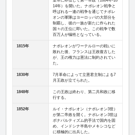
皇帝に即位して第一帝政（1804年-18
14年）を開いた。ナポレオン戦争と
呼ばれる一連の戦争を通じてナポレ
オンの軍隊はヨーロッパの大部分を
制覇し、彼の一族が新たに作られた
国々の王位に即いた。この戦争で数
百万人が犠牲となっている。
1815年
ナポレオンがワーテルローの戦いに
敗れた後、フランスは王政復古した
が、王の権力は憲法に制約されてい
た。
1830年
7月革命によって立憲君主制による7
月王政が立てられた。
1848年
この王政は終わり、第二共和政に移
行する。
1852年
ルイ・ナポレオン（ナポレオン3世）
が第二帝政を開く。ナポレオン3世は
ボナパルティズム的手法で国内を固
め、インドシナ半島やメキシコなど
に積極的に出兵した。